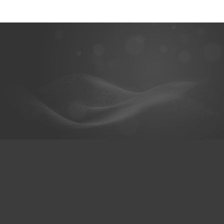
@hexaceram
HexaCeram
Whats App
เมนู