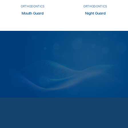
ORTHODONTICS
ORTHODONTICS
Mouth Guard
Night Guard
@hexaceram
HexaCeram
Whats App