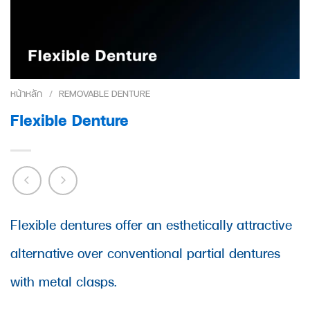
หน้าหลัก
/
REMOVABLE DENTURE
Flexible Denture
Flexible dentures offer an esthetically attractive
alternative over conventional partial dentures
with metal clasps.