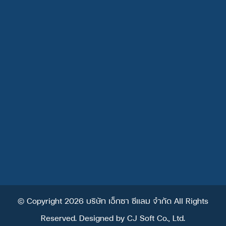
ติดต่อเรา
บริษัท เอ็กซา ซีแลม จำกัด (สำนักงานใหญ่)
213 ตำบล
สันพระเนตร อำเภอสันทราย เชียงใหม่ 50210
info@hexadentallab.com
,
exporthexa@hexadentallab.com
Tel : +66 (0) 88 258 5603
Whatsapp : +66612700461
© Copyright 2026 บริษัท เอ็กซา ซีแลม จำกัด All Rights
Reserved. Designed by
CJ Soft Co., Ltd.