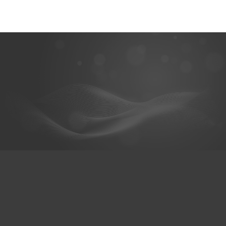
@hexaceram
HexaCeram
Whats App
เมนู