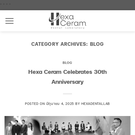
Skip
"
"
"
"
to
content
CATEGORY ARCHIVES:
BLOG
BLOG
Hexa Ceram Celebrates 30th
Anniversary
POSTED ON
มิถุนายน 4, 2025
BY
HEXADENTALLAB